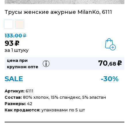
Трусы женские ажурные MilanKo, 6111
133.00
q
93
u
за 1 штуку
цена при
70
u
,68
крупном опте
SALE
-30%
Артикул:
6111
Состав:
80% хлопок, 15% спандекс, 5% эластан
Размеры:
42
Как продаются:
упаковками по 5 шт