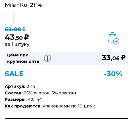
MilanKo, 2114
62.00
q
43
u
,50
за 1 штуку
цена при
33
u
,06
крупном опте
SALE
-30%
Артикул:
2114
Состав:
95% хлопок, 5% эластан
Размеры:
42, 44
Как продаются:
упаковками по 10 штук