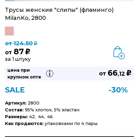
Трусы женские "слипы" (фламинго)
MilanKo, 2800
от 124.50
q
87
u
от
за 1 штуку
цена при
66
u
от
,12
крупном опте
SALE
-30%
Артикул:
2800
Состав:
95% хлопок, 5% эластан
Размеры:
42, 44, 46
Как продаются:
упаковками по 4 пары