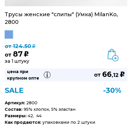
Трусы женские "слипы" (Умка) MilanKo,
2800
от 124.50
q
87
u
от
за 1 штуку
цена при
66
u
от
,12
крупном опте
SALE
-30%
Артикул:
2800
Состав:
95% хлопок, 5% эластан
Размеры:
42, 44
Как продаются:
упаковками по 2 штуки