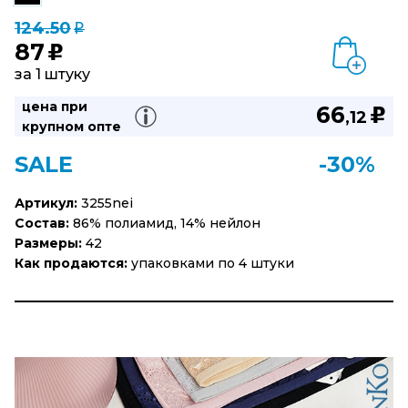
124.50
q
87
u
за 1 штуку
цена при
66
u
,12
крупном опте
SALE
-30%
Артикул:
3255nei
Состав:
86% полиамид, 14% нейлон
Размеры:
42
Как продаются:
упаковками по 4 штуки