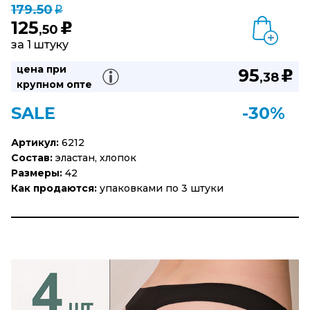
179.50
q
125
u
,50
за 1 штуку
цена при
95
u
,38
крупном опте
SALE
-30%
Артикул:
6212
Состав:
эластан, хлопок
Размеры:
42
Как продаются:
упаковками по 3 штуки