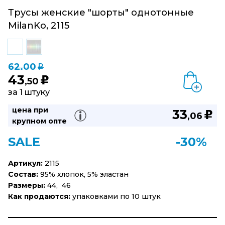
Трусы женские "шорты" однотонные
MilanKo, 2115
62.00
q
43
u
,50
за 1 штуку
цена при
33
u
,06
крупном опте
SALE
-30%
Артикул:
2115
Состав:
95% хлопок, 5% эластан
Размеры:
44, 46
Как продаются:
упаковками по 10 штук