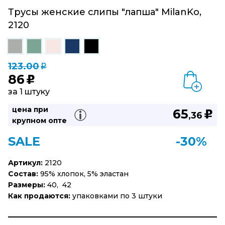
Трусы женские слипы "лапша" MilanKo,
2120
123.00
q
86
u
за 1 штуку
цена при
65
u
,36
крупном опте
SALE
-30%
Артикул:
2120
Состав:
95% хлопок, 5% эластан
Размеры:
40, 42
Как продаются:
упаковками по 3 штуки