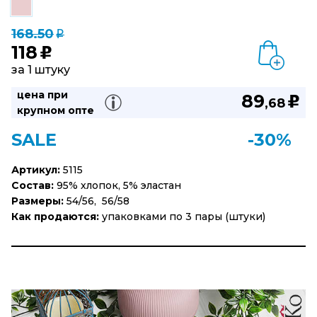
168.50
q
118
u
за 1 штуку
цена при
89
u
,68
крупном опте
SALE
-30%
Артикул:
5115
Состав:
95% хлопок, 5% эластан
Размеры:
54/56, 56/58
Как продаются:
упаковками по 3 пары (штуки)