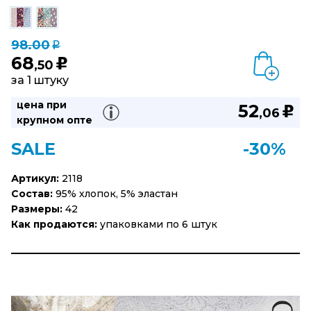
98.00
q
68
u
,50
за 1 штуку
цена при
52
u
,06
крупном опте
SALE
-30%
Артикул:
2118
Состав:
95% хлопок, 5% эластан
Размеры:
42
Как продаются:
упаковками по 6 штук