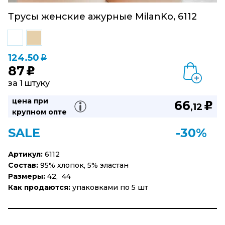
Трусы женские ажурные MilanKo, 6112
124.50
q
87
u
за 1 штуку
цена при
66
u
,12
крупном опте
SALE
-30%
Артикул:
6112
Состав:
95% хлопок, 5% эластан
Размеры:
42, 44
Как продаются:
упаковками по 5 шт