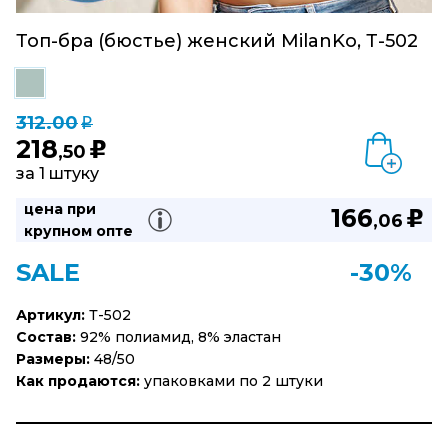
Топ-бра (бюстье) женский MilanKo, Т-502
312.00
q
218
u
,50
за 1 штуку
цена при
166
u
,06
крупном опте
SALE
-30%
Артикул:
Т-502
Состав:
92% полиамид, 8% эластан
Размеры:
48/50
Как продаются:
упаковками по 2 штуки