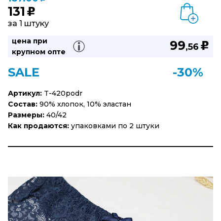
131
u
за 1 штуку
цена при
99
u
,56
крупном опте
SALE
-30%
Артикул:
T-420podr
Состав:
90% хлопок, 10% эластан
Размеры:
40/42
Как продаются:
упаковками по 2 штуки