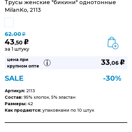
Трусы женские "бикини" однотонные
MilanKo, 2113
62.00
q
43
u
,50
за 1 штуку
цена при
33
u
,06
крупном опте
SALE
-30%
Артикул:
2113
Состав:
95% хлопок, 5% эластан
Размеры:
42
Как продаются:
упаковками по 10 штук