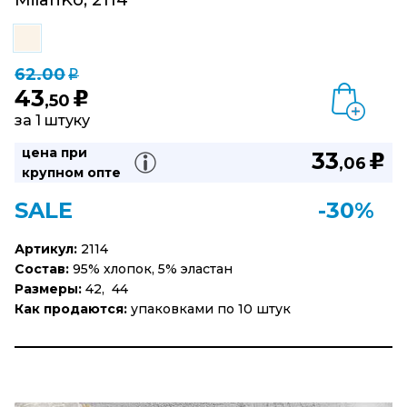
MilanKo, 2114
62.00
q
43
u
,50
за 1 штуку
цена при
33
u
,06
крупном опте
SALE
-30%
Артикул:
2114
Состав:
95% хлопок, 5% эластан
Размеры:
42, 44
Как продаются:
упаковками по 10 штук