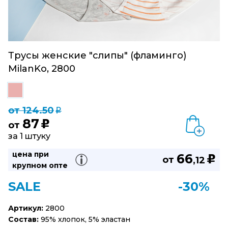
Трусы женские "слипы" (фламинго)
MilanKo, 2800
от 124.50
q
87
u
от
за 1 штуку
цена при
66
u
от
,12
крупном опте
SALE
-30%
Артикул:
2800
Состав:
95% хлопок, 5% эластан