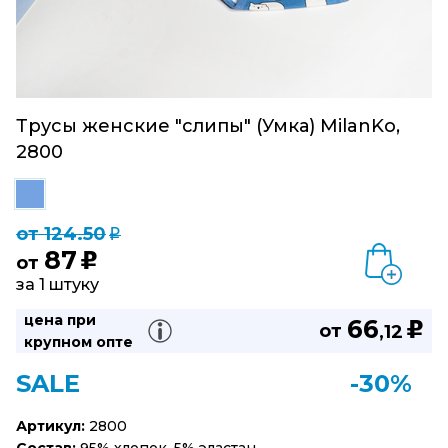
Трусы женские "слипы" (Умка) MilanKo,
2800
от 124.50
q
87
u
от
за 1 штуку
цена при
66
u
от
,12
крупном опте
SALE
-30%
Артикул:
2800