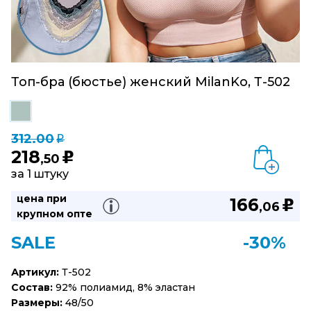
Топ-бра (бюстье) женский MilanKo, Т-502
312.00
q
218
u
,50
за 1 штуку
цена при
166
u
,06
крупном опте
SALE
-30%
Артикул:
Т-502
Состав:
92% полиамид, 8% эластан
Размеры:
48/50