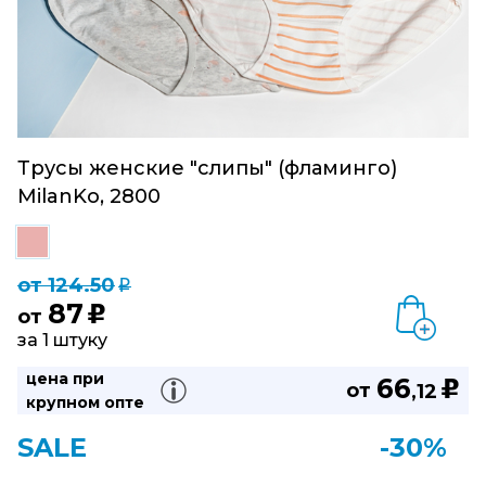
Трусы женские "слипы" (фламинго)
MilanKo, 2800
от 124.50
q
87
u
от
за 1 штуку
цена при
66
u
от
,12
крупном опте
SALE
-30%