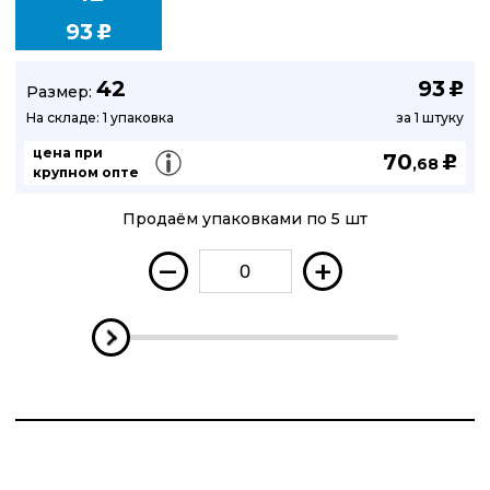
93
u
42
93
u
Размер:
На складе: 1 упаковка
за 1 штуку
цена при
70
u
,68
крупном опте
Продаём упаковками по 5 шт
–
+