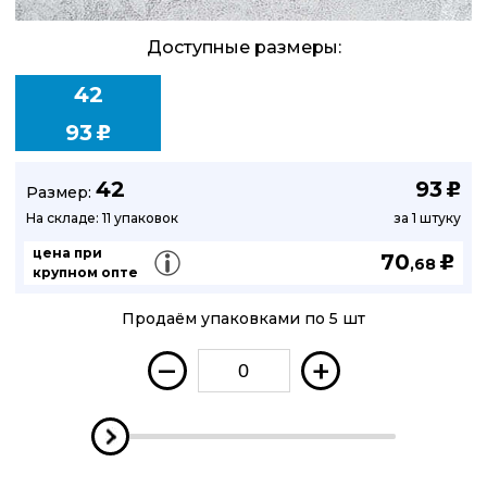
Доступные размеры:
42
93
u
42
93
u
Размер:
На складе: 11 упаковок
за 1 штуку
цена при
70
u
,68
крупном опте
Продаём упаковками по 5 шт
–
+