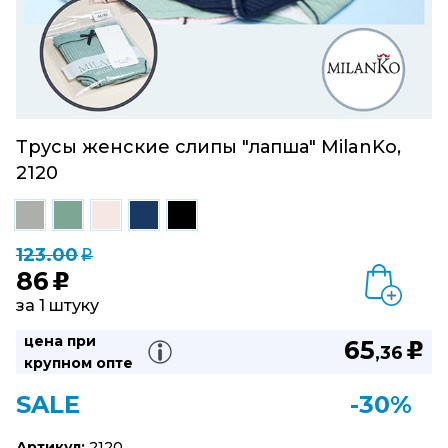
Трусы женские слипы "лапша" MilanKo,
2120
123.00
q
86
u
за 1 штуку
цена при
65
u
,36
крупном опте
SALE
-30%
Артикул:
2120