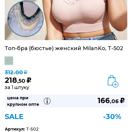
Топ-бра (бюстье) женский MilanKo, Т-502
312.00
q
218
u
,50
за 1 штуку
цена при
166
u
,06
крупном опте
SALE
-30%
Артикул:
Т-502