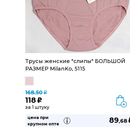
Трусы женские "слипы" БОЛЬШОЙ
РАЗМЕР MilanKo, 5115
168.50
q
118
u
за 1 штуку
цена при
89
,68
крупном опте