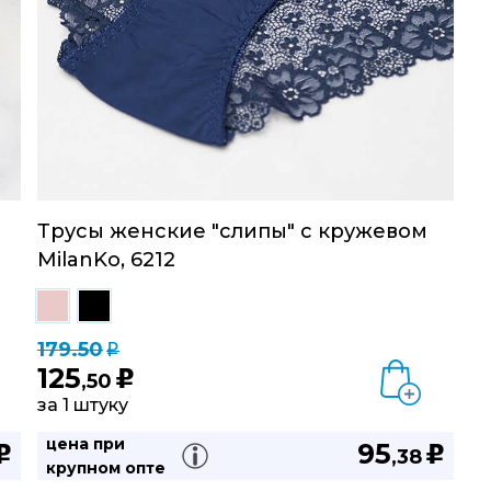
Трусы женские "слипы" с кружевом
MilanKo, 6212
179.50
q
125
u
,50
за 1 штуку
цена при
95
u
u
,38
крупном опте