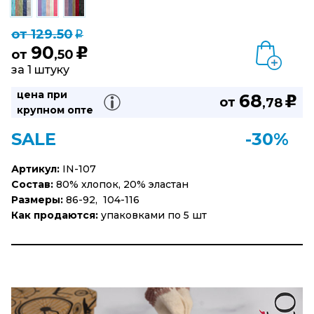
от 129.50
q
90
u
от
,50
за 1 штуку
цена при
68
u
от
,78
крупном опте
SALE
-30%
Артикул:
IN-107
Состав:
80% хлопок, 20% эластан
Размеры:
86-92, 104-116
Как продаются:
упаковками по 5 шт