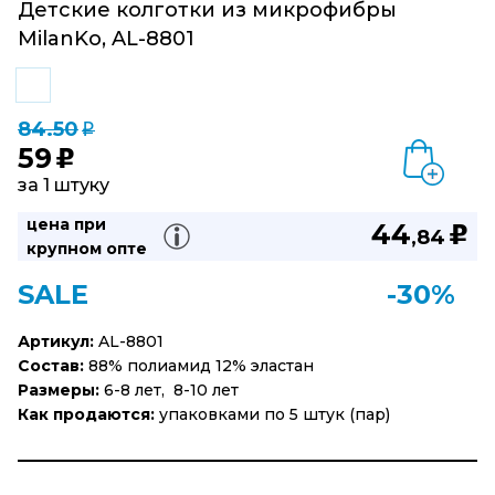
Детские колготки из микрофибры
MilanKo, AL-8801
84.50
q
59
u
за 1 штуку
цена при
44
u
,84
крупном опте
SALE
-30%
Артикул:
AL-8801
Состав:
88% полиамид 12% эластан
Размеры:
6-8 лет, 8-10 лет
Как продаются:
упаковками по 5 штук (пар)