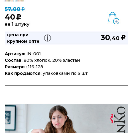
57.00
q
40
u
за 1 штуку
цена при
30
u
,40
крупном опте
Артикул:
IN-001
Состав:
80% хлопок, 20% эластан
Размеры:
116-128
Как продаются:
упаковками по 5 шт