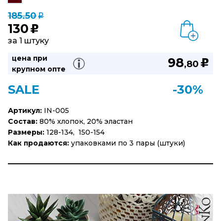
185.50
q
130
u
за 1 штуку
цена при
98
u
,80
крупном опте
SALE
-30%
Артикул:
IN-005
Состав:
80% хлопок, 20% эластан
Размеры:
128-134, 150-154
Как продаются:
упаковками по 3 пары (штуки)