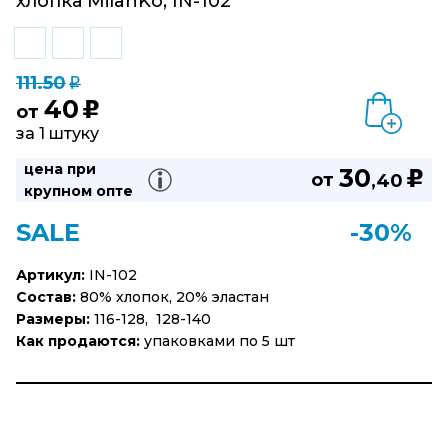
хлопка MilanKo, IN-102
111.50
q
40
u
от
за 1 штуку
цена при
30
u
от
,40
крупном опте
SALE
-30%
Артикул:
IN-102
Состав:
80% хлопок, 20% эластан
Размеры:
116-128, 128-140
Как продаются:
упаковками по 5 шт