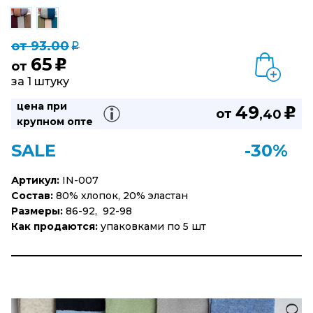
от 93.00
q
65
u
от
за 1 штуку
цена при
49
u
от
,40
крупном опте
SALE
-30%
Артикул:
IN-007
Состав:
80% хлопок, 20% эластан
Размеры:
86-92, 92-98
Как продаются:
упаковками по 5 шт