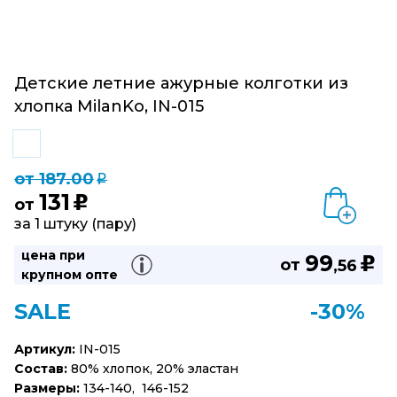
Детские летние ажурные колготки из
хлопка MilanKo, IN-015
от 187.00
q
131
u
от
за 1 штуку (пару)
цена при
99
u
от
,56
крупном опте
SALE
-30%
Артикул:
IN-015
Состав:
80% хлопок, 20% эластан
Размеры:
134-140, 146-152