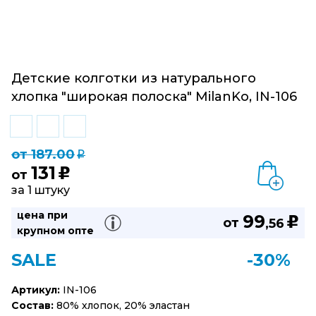
Детские колготки из натурального
хлопка "широкая полоска" MilanKo, IN-106
от 187.00
q
131
u
от
за 1 штуку
цена при
99
u
от
,56
крупном опте
SALE
-30%
Артикул:
IN-106
Состав:
80% хлопок, 20% эластан