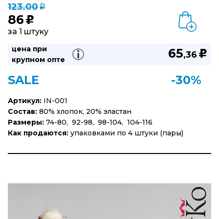
123.00
q
86
u
за 1 штуку
цена при
65
u
,36
крупном опте
SALE
-30%
Артикул:
IN-001
Состав:
80% хлопок, 20% эластан
Размеры:
74-80, 92-98, 98-104, 104-116
Как продаются:
упаковками по 4 штуки (пары)