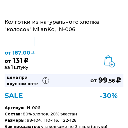
Колготки из натурального хлопка
"колосок" MilanKo, IN-006
от 187.00
q
131
u
от
за 1 штуку
цена при
99
u
от
,56
крупном опте
SALE
-30%
Артикул:
IN-006
Состав:
80% хлопок, 20% эластан
Размеры:
98-104, 110-116, 122-128
Как продаются:
упаковками по 3 пары (штуки)