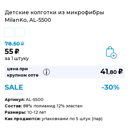
Детские колготки из микрофибры
MilanKo, AL-5500
78.50
q
55
u
за 1 штуку
цена при
41
u
,80
крупном опте
SALE
-30%
Артикул:
AL-5500
Состав:
88% полиамид 12% эластан
Размеры:
10-12 лет
Как продаются:
упаковками по 5 штук (пар)