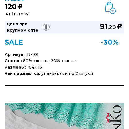
120
u
за 1 штуку
цена при
91
u
,20
крупном опте
SALE
-30%
Артикул:
IN-101
Состав:
80% хлопок, 20% эластан
Размеры:
104-116
Как продаются:
упаковками по 2 штуки