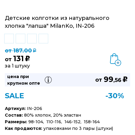
Детские колготки из натурального
хлопка "лапша" MilanKo, IN-206
от 187.00
q
131
u
от
за 1 штуку
цена при
99
u
от
,56
крупном опте
SALE
-30%
Артикул:
IN-206
Состав:
80% хлопок, 20% эластан
Размеры:
98-104, 110-116, 146-152, 158-164
Как продаются:
упаковками по 3 пары (штуки)