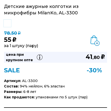
Детские ажурные колготки из
микрофибры MilanKo, AL-3300
78.50
q
55
u
за 1 штуку (пару)
цена при
41
u
,80
крупном опте
SALE
-30%
Артикул:
AL-3300
Состав:
94% нейлон, 6% эластан
Размеры:
6-8 лет
Как продаются:
упаковками по 5 штук (пар)