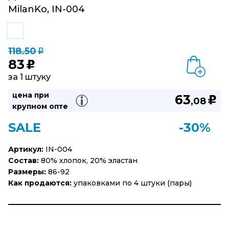
MilanKo, IN-004
118.50
q
83
u
за 1 штуку
цена при
63
u
,08
крупном опте
SALE
-30%
Артикул:
IN-004
Состав:
80% хлопок, 20% эластан
Размеры:
86-92
Как продаются:
упаковками по 4 штуки (пары)