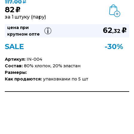
117.00
q
82
u
за 1 штуку (пару)
цена при
62
u
,32
крупном опте
SALE
-30%
Артикул:
IN-004
Состав:
80% хлопок, 20% эластан
Размеры:
Как продаются:
упаковками по 5 шт