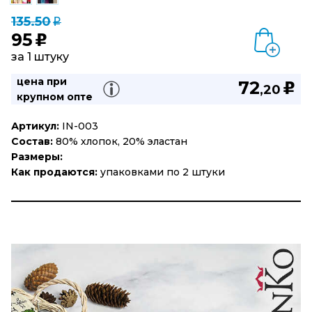
135.50
q
95
u
за 1 штуку
цена при
72
u
,20
крупном опте
Артикул:
IN-003
Состав:
80% хлопок, 20% эластан
Размеры:
Как продаются:
упаковками по 2 штуки