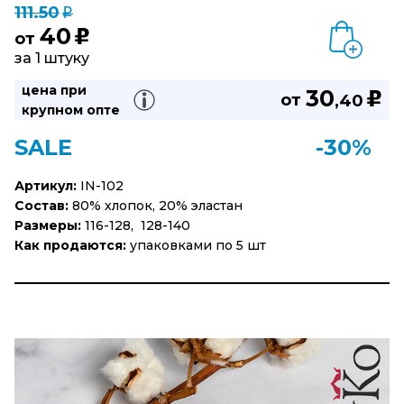
111.50
q
40
u
от
за 1 штуку
цена при
30
u
от
,40
крупном опте
SALE
-30%
Артикул:
IN-102
Состав:
80% хлопок, 20% эластан
Размеры:
116-128, 128-140
Как продаются:
упаковками по 5 шт