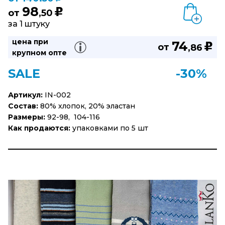
98
u
от
,50
за 1 штуку
цена при
74
u
от
,86
крупном опте
SALE
-30%
Артикул:
IN-002
Состав:
80% хлопок, 20% эластан
Размеры:
92-98, 104-116
Как продаются:
упаковками по 5 шт