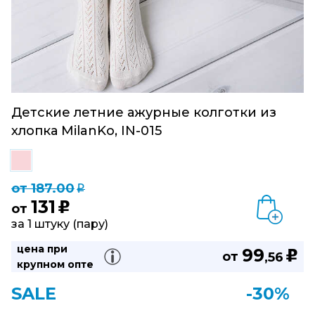
Детские летние ажурные колготки из
хлопка MilanKo, IN-015
от 187.00
q
131
u
от
за 1 штуку (пару)
цена при
99
u
от
,56
крупном опте
SALE
-30%