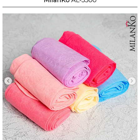
MilanKo
AL-5500