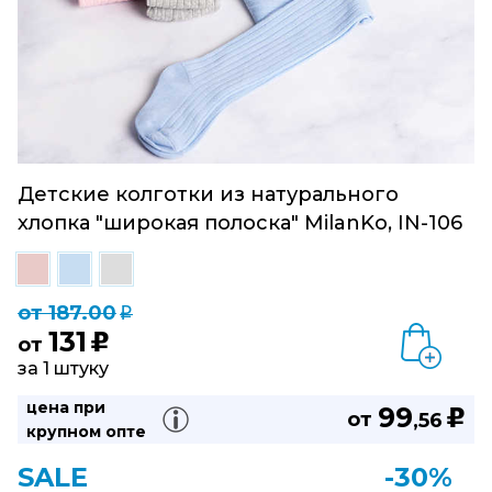
Детские колготки из натурального
хлопка "широкая полоска" MilanKo, IN-106
от 187.00
q
131
u
от
за 1 штуку
цена при
99
u
от
,56
крупном опте
SALE
-30%