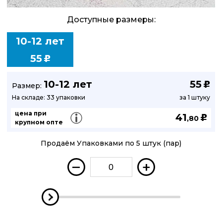
Доступные размеры:
10-12 лет
55
u
10-12 лет
55
u
Размер:
На складе: 33 упаковки
за 1 штуку
цена при
41
u
,80
крупном опте
Продаём Упаковками по 5 штук (пар)
–
+