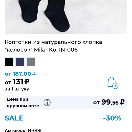
Колготки из натурального хлопка
"колосок" MilanKo, IN-006
от 187.00
q
131
u
от
за 1 штуку
цена при
99
u
от
,56
крупном опте
SALE
-30%
Артикул:
IN-006