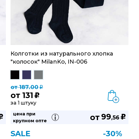
Колготки из натурального хлопка
"колосок" MilanKo, IN-006
от 187.00
q
от
131
u
за 1 штуку
цена при
99
от
u
u
,56
крупном опте
SALE
-30%