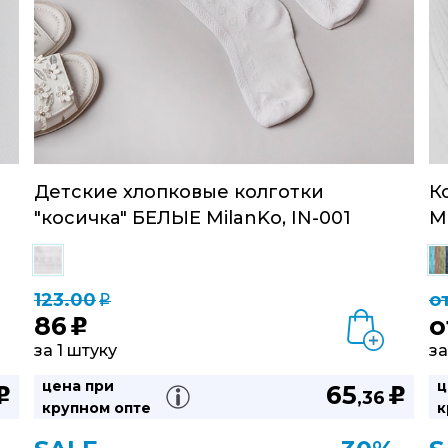
Детские хлопковые колготки
К
"косичка" БЕЛЫЕ MilanKo, IN-001
M
123.00
о
q
86
о
u
за 1 штуку
за
цена при
ц
65
u
u
,36
крупном опте
к