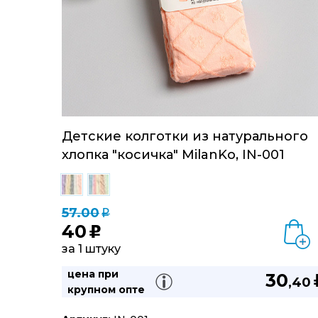
Детские колготки из натурального
хлопка "косичка" MilanKo, IN-001
57.00
q
40
u
за 1 штуку
цена при
30
,40
крупном опте