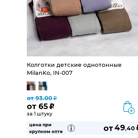
Колготки детские однотонные
MilanKo, IN-007
от 93.00
q
от
65
u
за 1 штуку
цена при
49
от
,40
крупном опте