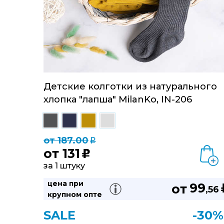
Детские колготки из натурального
хлопка "лапша" MilanKo, IN-206
от 187.00
q
от
131
u
за 1 штуку
цена при
99
от
,56
крупном опте
SALE
-30%