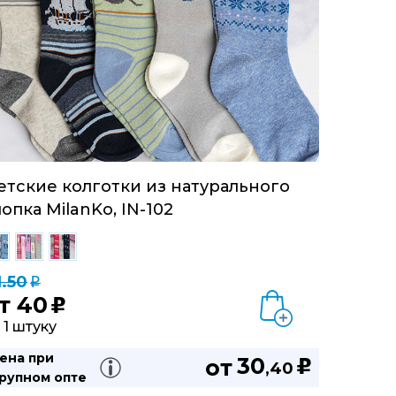
етские колготки из натурального
лопка MilanKo, IN-102
1.50
q
т
40
u
 1 штуку
ена при
30
от
u
,40
рупном опте