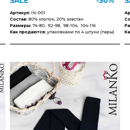
SALE
-30%
S
Артикул:
IN-001
Ар
Состав:
80% хлопок, 20% эластан
Со
Размеры:
74-80, 92-98, 98-104, 104-116
Ра
Как продаются:
упаковками по 4 штуки (пары)
Ка