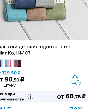
олготки детские однотонные
ilanKo, IN-107
т 129.50
q
т
90
u
,50
 1 штуку
ена при
68
от
u
,78
рупном опте