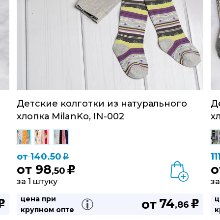
Детские колготки из натурального
Д
хлопка MilanKo, IN-002
х
от 140.50
11
q
от
98
о
u
,50
за 1 штуку
за
цена при
ц
74
от
u
u
,86
крупном опте
к