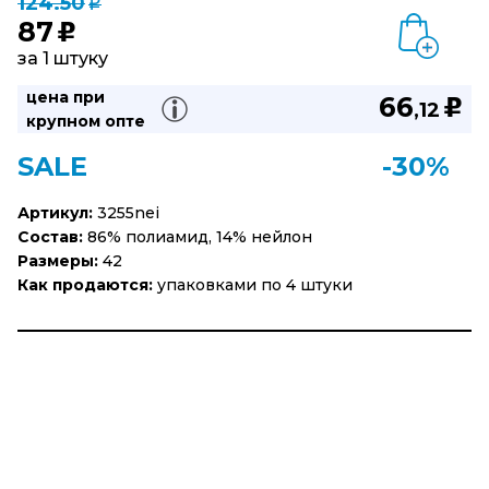
124.50
q
87
u
за 1 штуку
цена при
66
u
,12
крупном опте
SALE
-30%
Артикул:
3255nei
Состав:
86% полиамид, 14% нейлон
Размеры:
42
Как продаются:
упаковками по 4 штуки