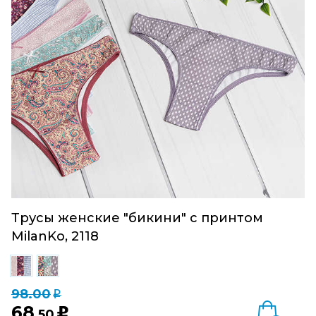
Трусы женские "бикини" с принтом
MilanKo, 2118
98.00
q
68
u
,50