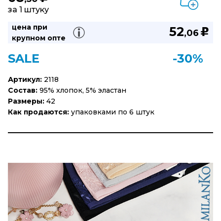
за 1 штуку
цена при
52
u
,06
крупном опте
SALE
-30%
Артикул:
2118
Состав:
95% хлопок, 5% эластан
Размеры:
42
Как продаются:
упаковками по 6 штук