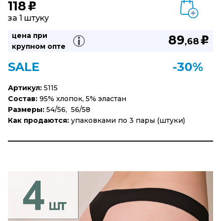
118
u
за 1 штуку
цена при
89
u
,68
крупном опте
SALE
-30%
Артикул:
5115
Состав:
95% хлопок, 5% эластан
Размеры:
54/56, 56/58
Как продаются:
упаковками по 3 пары (штуки)