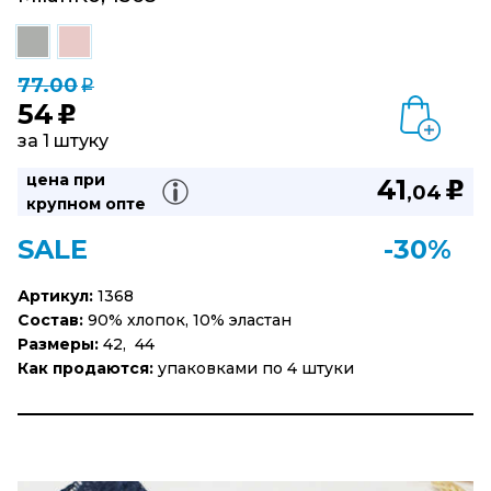
77.00
q
54
u
за 1 штуку
цена при
41
u
,04
крупном опте
SALE
-30%
Артикул:
1368
Состав:
90% хлопок, 10% эластан
Размеры:
42, 44
Как продаются:
упаковками по 4 штуки