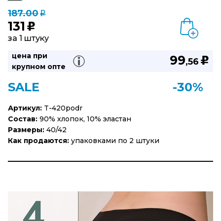
187.00
q
131
u
за 1 штуку
цена при
99
u
,56
крупном опте
SALE
-30%
Артикул:
T-420podr
Состав:
90% хлопок, 10% эластан
Размеры:
40/42
Как продаются:
упаковками по 2 штуки