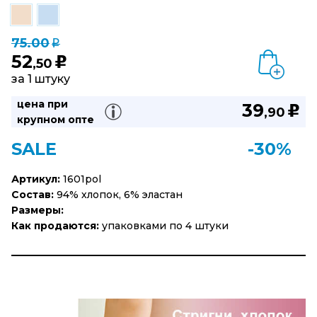
75.00
q
52
u
,50
за 1 штуку
цена при
39
u
,90
крупном опте
SALE
-30%
Артикул:
1601pol
Состав:
94% хлопок, 6% эластан
Размеры:
Как продаются:
упаковками по 4 штуки