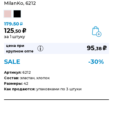
MilanKo, 6212
179.50
q
125
u
,50
за 1 штуку
цена при
95
u
,38
крупном опте
SALE
-30%
Артикул:
6212
Состав:
эластан, хлопок
Размеры:
42
Как продаются:
упаковками по 3 штуки