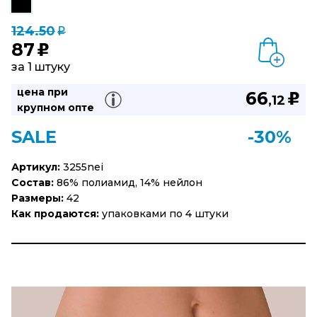
124.50
q
87
u
за 1 штуку
цена при
66
u
,12
крупном опте
SALE
-30%
Артикул:
3255nei
Состав:
86% полиамид, 14% нейлон
Размеры:
42
Как продаются:
упаковками по 4 штуки