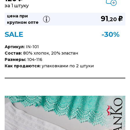
за 1 штуку
цена при
91
u
,20
крупном опте
SALE
-30%
Артикул:
IN-101
Состав:
80% хлопок, 20% эластан
Размеры:
104-116
Как продаются:
упаковками по 2 штуки