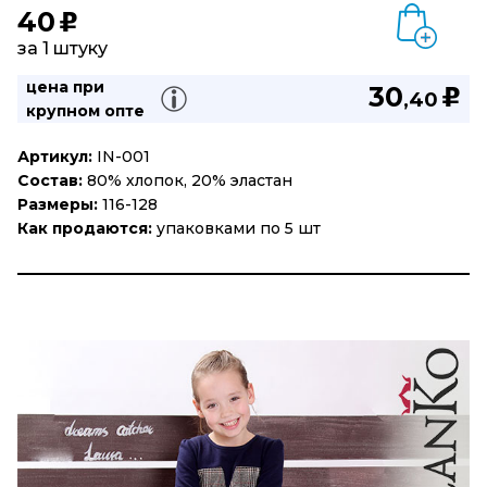
40
u
за 1 штуку
цена при
30
u
,40
крупном опте
Артикул:
IN-001
Состав:
80% хлопок, 20% эластан
Размеры:
116-128
Как продаются:
упаковками по 5 шт