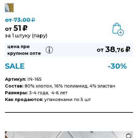
от 73.00
q
51
u
от
за 1 штуку (пару)
цена при
38
u
от
,76
крупном опте
SALE
-30%
Артикул:
IN-165
Состав:
80% хлопок, 16% полиамид, 4% эластан
Размеры:
3-4 года, 4-6 лет
Как продаются:
упаковками по 5 шт