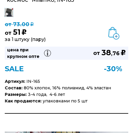
"космос" MilanKo, IN-165
от 73.00
q
51
u
от
за 1 штуку (пару)
цена при
38
u
от
,76
крупном опте
SALE
-30%
Артикул:
IN-165
Состав:
80% хлопок, 16% полиамид, 4% эластан
Размеры:
3-4 года, 4-6 лет
Как продаются:
упаковками по 5 шт