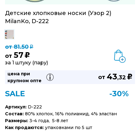
Детские хлопковые носки (Узор 2)
MilanKo, D-222
от 81.50
q
57
u
от
за 1 штуку (пару)
цена при
43
u
от
,32
крупном опте
SALE
-30%
Артикул:
D-222
Состав:
80% хлопок, 16% полиамид, 4% эластан
Размеры:
3-4 года, 5-8 лет
Как продаются:
упаковками по 5 шт