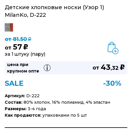
Детские хлопковые носки (Узор 1)
MilanKo, D-222
от 81.50
q
57
u
от
за 1 штуку (пару)
цена при
43
u
от
,32
крупном опте
SALE
-30%
Артикул:
D-222
Состав:
80% хлопок, 16% полиамид, 4% эластан
Размеры:
3-4 года
Как продаются:
упаковками по 5 шт