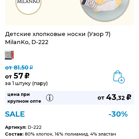
Детские хлопковые носки (Узор 7)
MilanKo, D-222
от 81.50
q
57
u
от
за 1 штуку (пару)
цена при
43
u
от
,32
крупном опте
SALE
-30%
Артикул:
D-222
Состав:
80% хлопок, 16% полиамид, 4% эластан