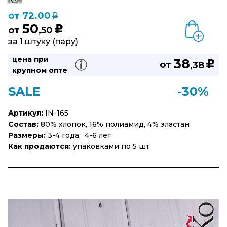
от 72.00
q
50
u
от
,50
за 1 штуку (пару)
цена при
38
u
от
,38
крупном опте
SALE
-30%
Артикул:
IN-165
Состав:
80% хлопок, 16% полиамид, 4% эластан
Размеры:
3-4 года, 4-6 лет
Как продаются:
упаковками по 5 шт