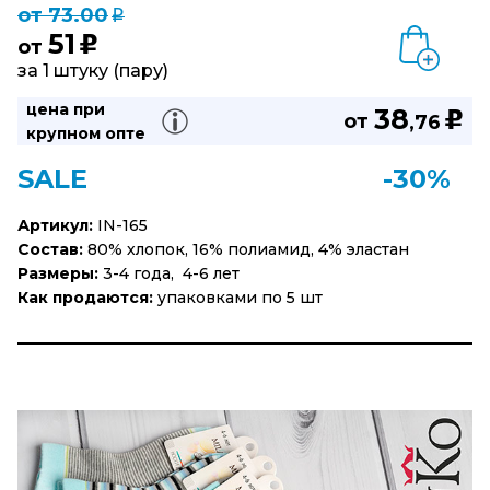
от 73.00
q
51
u
от
за 1 штуку (пару)
цена при
38
u
от
,76
крупном опте
SALE
-30%
Артикул:
IN-165
Состав:
80% хлопок, 16% полиамид, 4% эластан
Размеры:
3-4 года, 4-6 лет
Как продаются:
упаковками по 5 шт