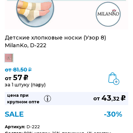
Детские хлопковые носки (Узор 8)
MilanKo, D-222
от 81.50
q
57
u
от
за 1 штуку (пару)
цена при
43
u
от
,32
крупном опте
SALE
-30%
Артикул:
D-222