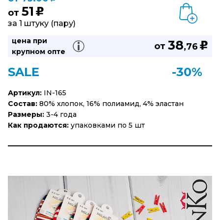
51
u
от
за 1 штуку (пару)
цена при
38
u
от
,76
крупном опте
SALE
-30%
Артикул:
IN-165
Состав:
80% хлопок, 16% полиамид, 4% эластан
Размеры:
3-4 года
Как продаются:
упаковками по 5 шт