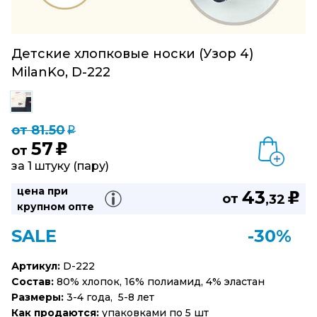
Детские хлопковые носки (Узор 4)
MilanKo, D-222
от 81.50
q
57
u
от
за 1 штуку (пару)
цена при
43
u
от
,32
крупном опте
SALE
-30%
Артикул:
D-222
Состав:
80% хлопок, 16% полиамид, 4% эластан
Размеры:
3-4 года, 5-8 лет
Как продаются:
упаковками по 5 шт