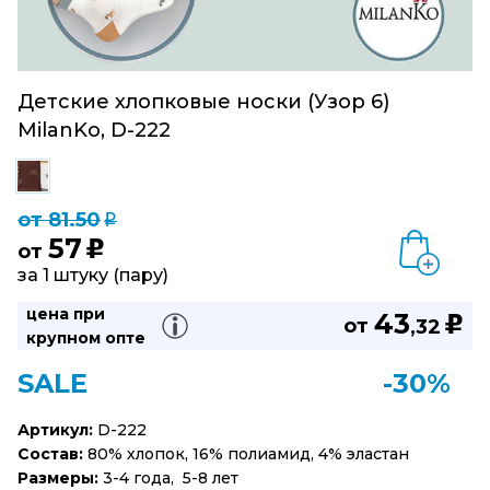
Детские хлопковые носки (Узор 6)
MilanKo, D-222
от 81.50
q
57
u
от
за 1 штуку (пару)
цена при
43
u
от
,32
крупном опте
SALE
-30%
Артикул:
D-222
Состав:
80% хлопок, 16% полиамид, 4% эластан
Размеры:
3-4 года, 5-8 лет