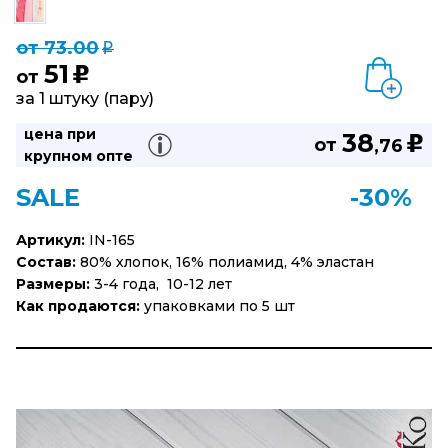
от 73.00
q
51
u
от
за 1 штуку (пару)
цена при
38
u
от
,76
крупном опте
SALE
-30%
Артикул:
IN-165
Состав:
80% хлопок, 16% полиамид, 4% эластан
Размеры:
3-4 года, 10-12 лет
Как продаются:
упаковками по 5 шт