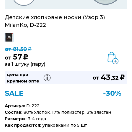
Детские хлопковые носки (Узор 3)
MilanKo, D-222
от 81.50
q
57
u
от
за 1 штуку (пару)
цена при
43
u
от
,32
крупном опте
SALE
-30%
Артикул:
D-222
Состав:
80% хлопок, 17% полиэстер, 3% эластан
Размеры:
3-4 года
Как продаются:
упаковками по 5 шт