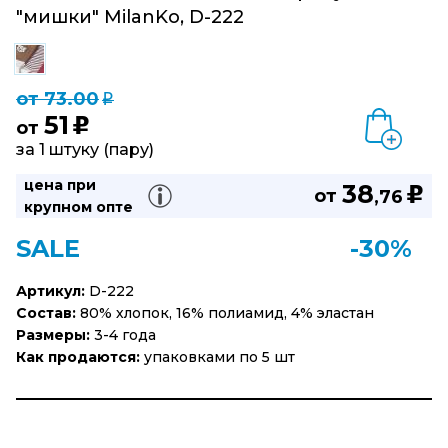
"мишки" MilanKo, D-222
от 73.00
q
51
u
от
за 1 штуку (пару)
цена при
38
u
от
,76
крупном опте
SALE
-30%
Артикул:
D-222
Состав:
80% хлопок, 16% полиамид, 4% эластан
Размеры:
3-4 года
Как продаются:
упаковками по 5 шт