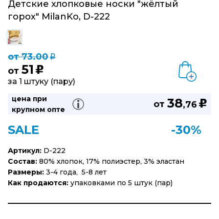
Детские хлопковые носки "жёлтый
горох" MilanKo, D-222
от 73.00
q
51
u
от
за 1 штуку (пару)
цена при
38
u
от
,76
крупном опте
SALE
-30%
Артикул:
D-222
Состав:
80% хлопок, 17% полиэстер, 3% эластан
Размеры:
3-4 года, 5-8 лет
Как продаются:
упаковками по 5 штук (пар)