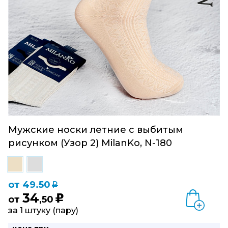
Мужские носки летние с выбитым
рисунком (Узор 2) MilanKo, N-180
от 49.50
q
34
u
от
,50
за 1 штуку (пару)