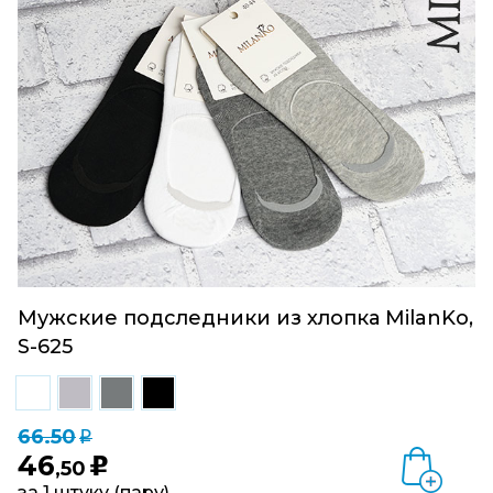
Мужские подследники из хлопка MilanKo,
S-625
66.50
q
46
u
,50
за 1 штуку (пару)