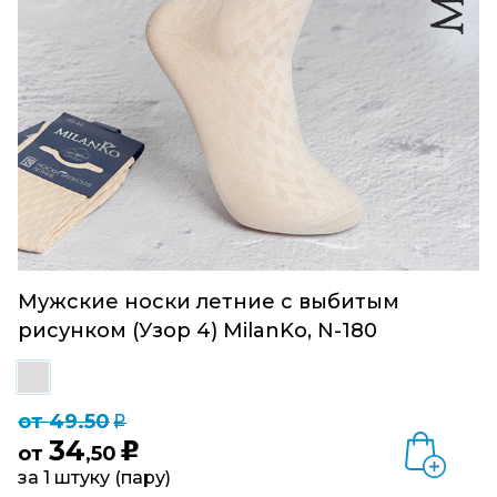
Мужские носки летние с выбитым
рисунком (Узор 4) MilanKo, N-180
от 49.50
q
34
u
от
,50
за 1 штуку (пару)