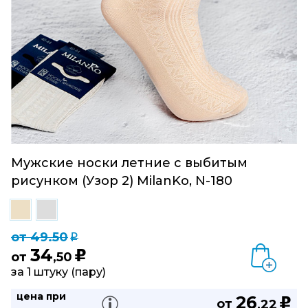
Мужские носки летние с выбитым
рисунком (Узор 2) MilanKo, N-180
от 49.50
q
34
u
от
,50
за 1 штуку (пару)
цена при
26
u
от
,22