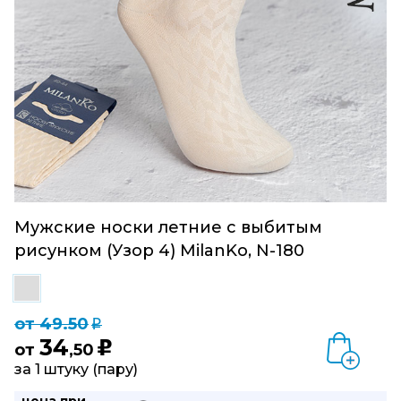
Мужские носки летние с выбитым
рисунком (Узор 4) MilanKo, N-180
от 49.50
q
34
u
от
,50
за 1 штуку (пару)