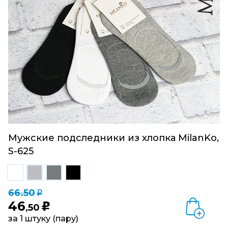
Мужские подследники из хлопка MilanKo,
S-625
66.50
q
46
u
,50
за 1 штуку (пару)