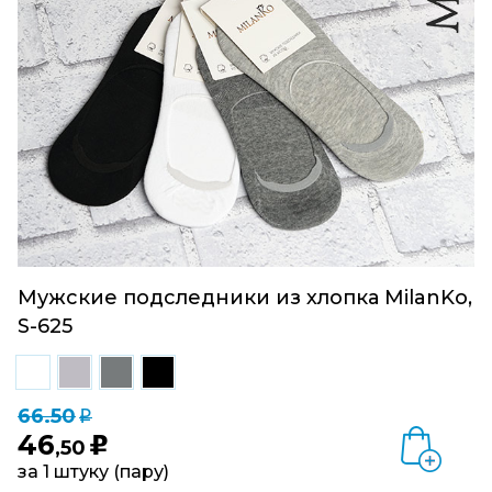
Мужские подследники из хлопка MilanKo,
S-625
66.50
q
46
u
,50
за 1 штуку (пару)