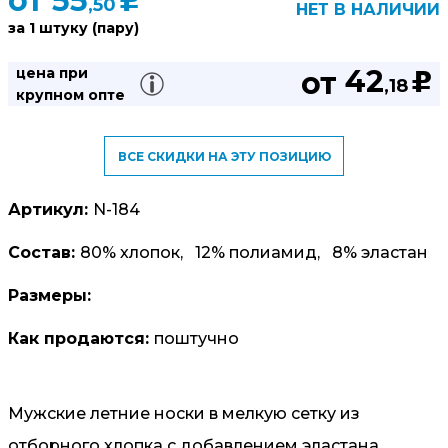
от
55
u
,50
НЕТ В НАЛИЧИИ
за 1 штуку (пару)
42
цена при
от
u
,18
крупном опте
ВСЕ СКИДКИ НА ЭТУ ПОЗИЦИЮ
Артикул:
N-184
Состав:
80% хлопок, 12% полиамид, 8% эластан
Размеры:
Как продаются:
поштучно
Мужские летние носки в мелкую сетку из
отборного хлопка с добавлением эластана.