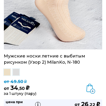
Мужские носки летние с выбитым
рисунком (Узор 2) MilanKo, N-180
от 49.50
q
34
u
от
,50
за 1 штуку (пару)
цена при
26
u
от
,22