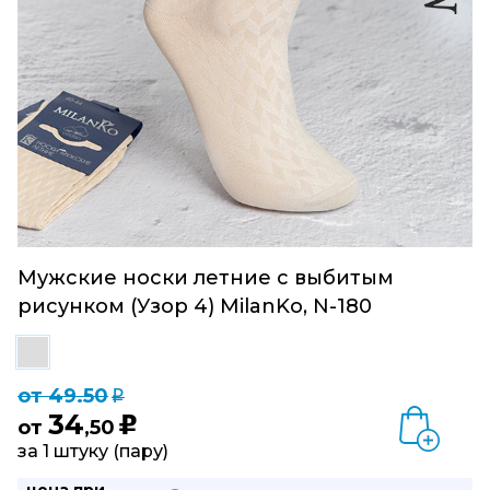
Мужские носки летние с выбитым
рисунком (Узор 4) MilanKo, N-180
от 49.50
q
34
u
от
,50
за 1 штуку (пару)