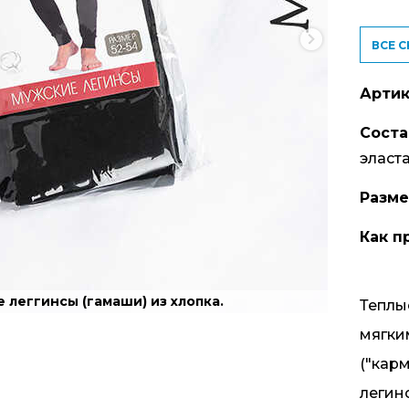
ВСЕ 
Артик
Соста
эласт
Разм
Как п
 леггинсы (гамаши) из хлопка.
Теплы
мягки
("кар
легин