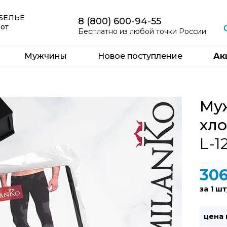
 БЕЛЬЁ
8 (800) 600-94-55
 от
Бесплатно из любой точки России
Мужчины
Новое поступление
Ак
Му
хло
L-1
30
за 1 шт
цена