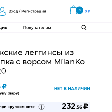
0
Вход / Регистрация
0
u
ция
Покупателям
жские леггинсы из
пка с ворсом MilanKo
20
6
u
НЕТ В НАЛИЧИИ
уку (пару)
232
u
 при
крупном опте
,56