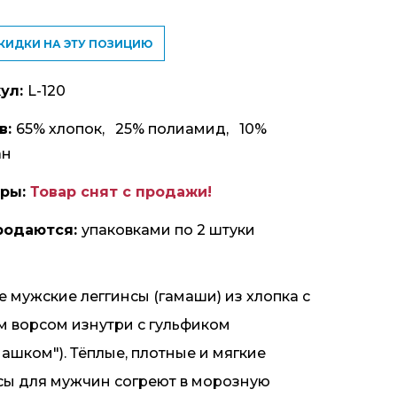
СКИДКИ НА ЭТУ ПОЗИЦИЮ
ул:
L-120
в:
65% хлопок, 25% полиамид, 10%
ан
еры:
Товар снят с продажи!
родаются:
упаковками по 2 штуки
е мужские леггинсы (гамаши) из хлопка с
м ворсом изнутри с гульфиком
машком"). Тёплые, плотные и мягкие
сы для мужчин согреют в морозную