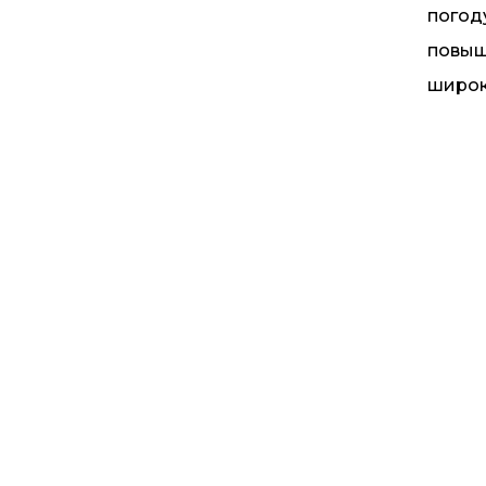
погод
повыш
широк