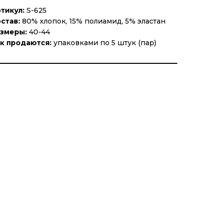
тикул:
S-625
став:
80% хлопок, 15% полиамид, 5% эластан
змеры:
40-44
к продаются:
упаковками по 5 штук (пар)