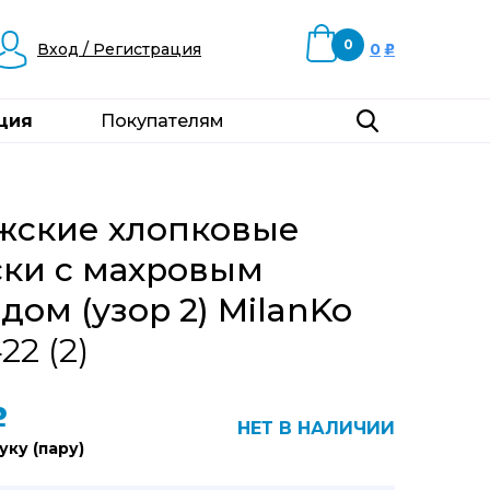
0
Вход / Регистрация
0
u
ция
Покупателям
жские хлопковые
ски с махровым
дом (узор 2) MilanKo
22 (2)
u
НЕТ В НАЛИЧИИ
уку (пару)