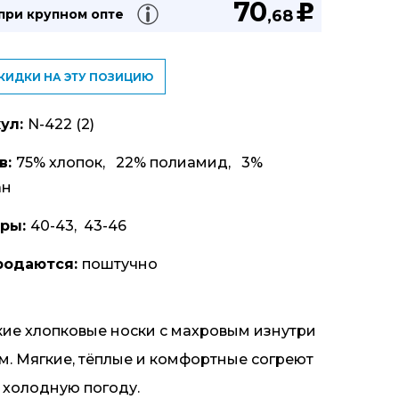
70
u
 при
крупном опте
,68
СКИДКИ НА ЭТУ ПОЗИЦИЮ
ул:
N-422 (2)
в:
75% хлопок, 22% полиамид, 3%
ан
еры:
40-43, 43-46
родаются:
поштучно
ие хлопковые носки с махровым изнутри
м. Мягкие, тёплые и комфортные согреют
в холодную погоду.