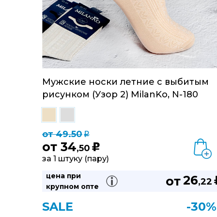
Мужские носки летние с выбитым
рисунком (Узор 2) MilanKo, N-180
от 49.50
q
от
34
u
,50
за 1 штуку (пару)
цена при
26
от
,22
крупном опте
SALE
-30%