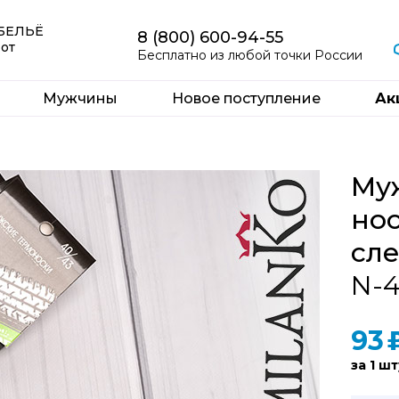
 БЕЛЬЁ
8 (800) 600-94-55
 от
Бесплатно из любой точки России
Мужчины
Новое поступление
Ак
Му
но
сле
N-4
93
за 1 шт