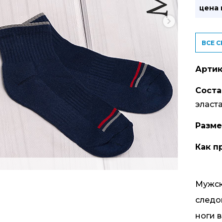
цена
ВСЕ 
Артик
Соста
эласт
Разм
Как п
Мужск
следо
ноги 