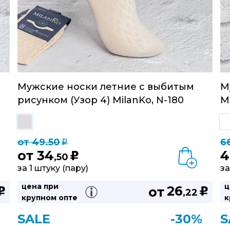
Мужские носки летние с выбитым
М
рисунком (Узор 4) MilanKo, N-180
M
от 49.50
6
q
от
34
4
u
,50
за 1 штуку (пару)
за
цена при
ц
26
от
u
u
,22
крупном опте
к
SALE
-30%
S