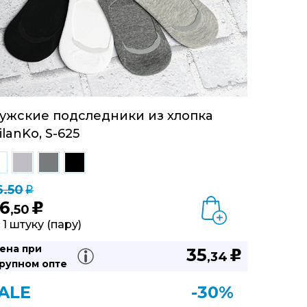
ужские подследники из хлопка
ilanKo, S-625
6.50
q
6
u
,50
 1 штуку (пару)
ена при
35
u
,34
рупном опте
ALE
-30%