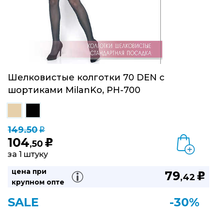
Шелковистые колготки 70 DEN с
шортиками MilanKo, PH-700
149.50
q
104
u
,50
за 1 штуку
цена при
79
u
,42
крупном опте
SALE
-30%