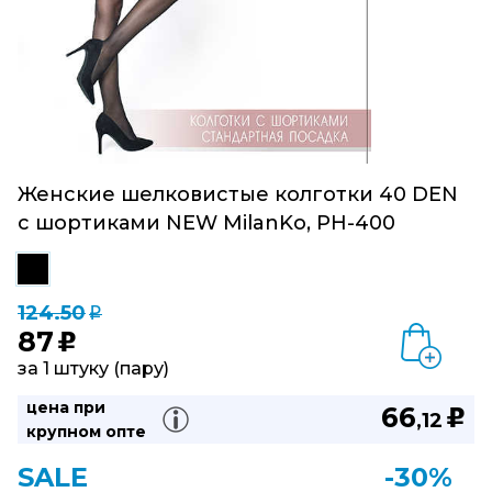
Женские шелковистые колготки 40 DEN
с шортиками NEW MilanKo, PH-400
124.50
q
87
u
за 1 штуку (пару)
цена при
66
u
,12
крупном опте
SALE
-30%