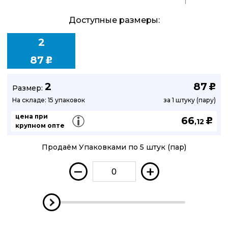
Доступные размеры:
2
87
u
2
87
u
Размер:
На складе: 15 упаковок
за 1 штуку (пару)
цена при
66
u
,12
крупном опте
Продаём Упаковками по 5 штук (пар)
–
+