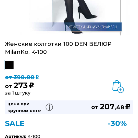
Женские колготки 100 DEN ВЕЛЮР
MilanKo, K-100
от 390.00
q
273
u
от
за 1 штуку
цена при
207
u
от
,48
крупном опте
SALE
-30%
Артикул:
K-100