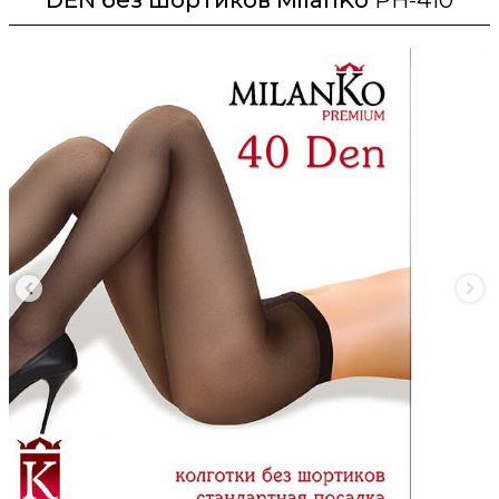
DEN без шортиков MilanKo
PH-410