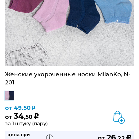
Женские укороченные носки MilanKo, N-
201
от 49.50
q
34
u
от
,50
за 1 штуку (пару)
цена при
26
u
от
,22