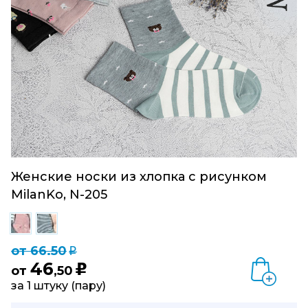
Женские носки из хлопка с рисунком
MilanKo, N-205
от 66.50
q
46
u
от
,50
за 1 штуку (пару)