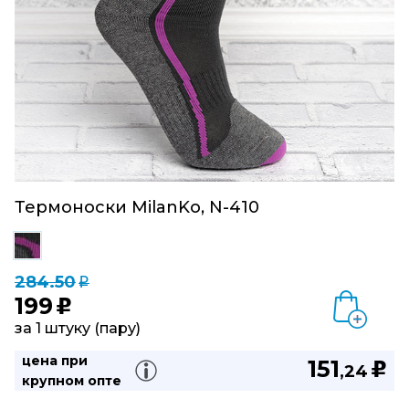
Термоноски MilanKo, N-410
284.50
q
199
u
за 1 штуку (пару)
цена при
151
u
,24
крупном опте