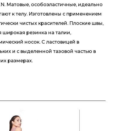
EN. Матовые, особоэластичные, идеально
гают к телу. Изготовлены с применением
гически чистых красителей. Плоские швы,
я широкая резинка на талии,
мический носок. С ластовицей в
ьких и с выделенной тазовой частью в
их размерах.