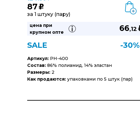
87
u
за 1 штуку (пару)
цена при
66
,12
крупном опте
SALE
-30%
Артикул:
PH-400
Состав:
86% полиамид, 14% эластан
Размеры:
2
Как продаются:
упаковками по 5 штук (пар)