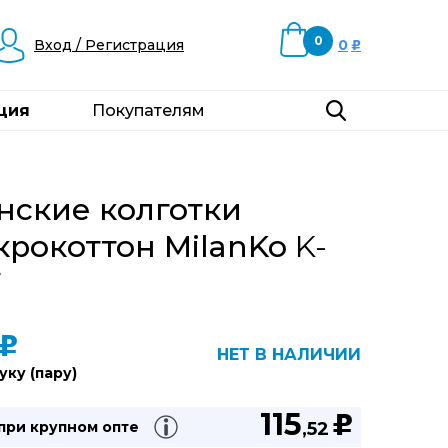
0
Вход / Регистрация
0
u
ция
Покупателям
нские колготки
крокоттон MilanKo
K-
7
u
НЕТ В НАЛИЧИИ
уку (пару)
115
u
 при
крупном опте
,52