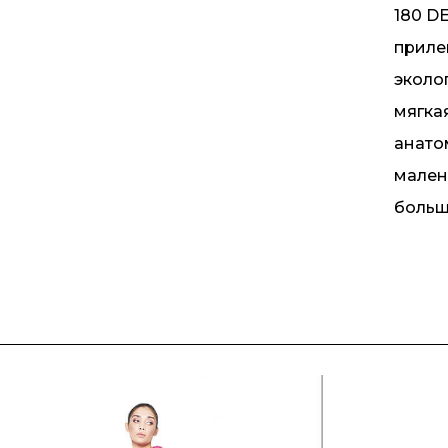
180 D
приле
эколо
мягка
анато
мален
больш