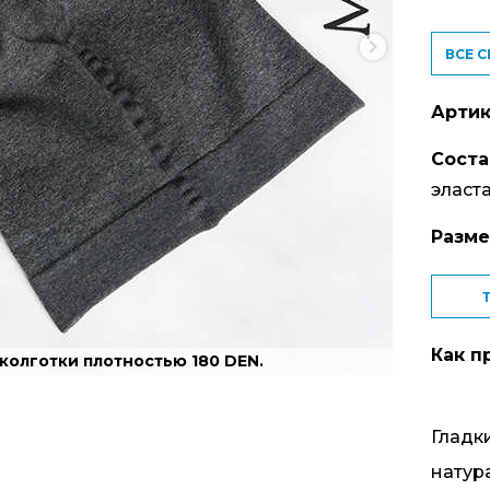
ВСЕ 
Артик
Соста
эласт
Разм
Как п
колготки плотностью 180 DEN.
Гладк
натур