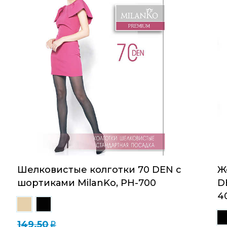
Шелковистые колготки 70 DEN с
Ж
шортиками MilanKo, PH-700
D
4
149.50
q