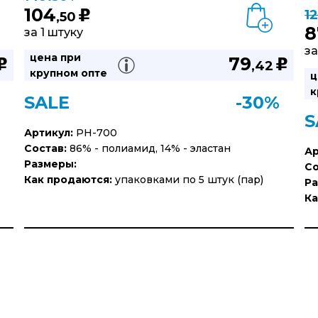
104
1
u
,50
8
за 1 штуку
за
цена при
79
u
u
,42
крупном опте
ц
к
SALE
-30%
S
Артикул:
PH-700
Состав:
86% - полиамид, 14% - эластан
Ар
Размеры:
Со
Как продаются:
упаковками по 5 штук (пар)
Ра
Ка