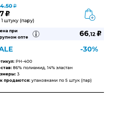
24.50
q
7
u
 1 штуку (пару)
ена при
66
u
,12
рупном опте
ALE
-30%
тикул:
PH-400
став:
86% полиамид, 14% эластан
змеры:
3
к продаются:
упаковками по 5 штук (пар)