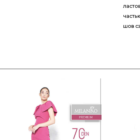
ласто
частью
шов сз