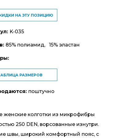
СКИДКИ НА ЭТУ ПОЗИЦИЮ
ул:
K-035
в:
85% полиамид, 15% эластан
ры:
ТАБЛИЦА РАЗМЕРОВ
родаются:
поштучно
е женские колготки из микрофибры
остью 250 DEN, ворсованные изнутри.
ие швы, широкий комфортный пояс, с