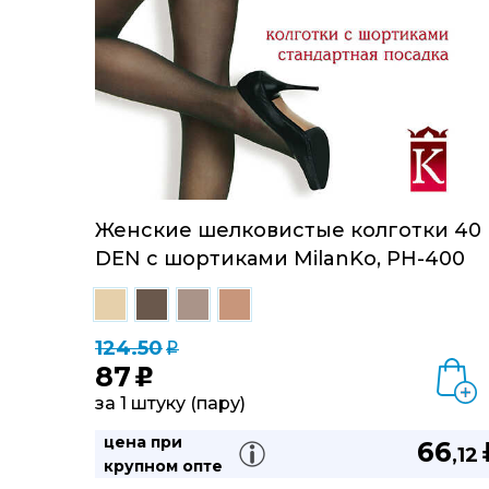
Тёплые колготки с ворсом изнутри.
Тёплые колготки с ворсом изнутри.
Женские шелковистые колготки 40
DEN с шортиками MilanKo, PH-400
Тёплые колготки с ворсом изнутри.
124.50
q
87
u
за 1 штуку (пару)
цена при
66
,12
крупном опте