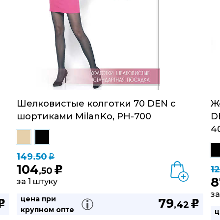
Шелковистые колготки 70 DEN с
Ж
шортиками MilanKo, PH-700
D
4
149.50
q
104
1
u
,50
8
за 1 штуку
за
цена при
79
u
u
,42
крупном опте
ц