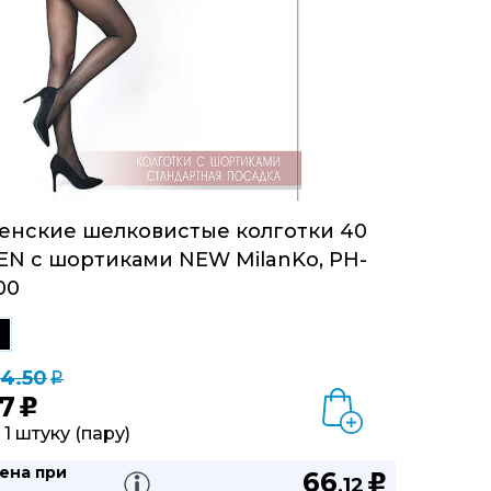
енские шелковистые колготки 40
EN с шортиками NEW MilanKo, PH-
00
24.50
q
7
u
 1 штуку (пару)
ена при
66
u
,12