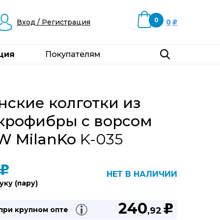
0
Вход / Регистрация
0
u
ция
Покупателям
ские колготки из
крофибры с ворсом
W MilanKo
K-035
u
НЕТ В НАЛИЧИИ
уку (пару)
240
u
 при
крупном опте
,92