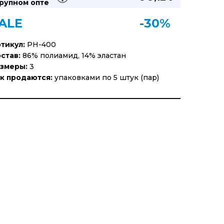
рупном опте
ALE
-30%
тикул:
PH-400
став:
86% полиамид, 14% эластан
змеры:
3
к продаются:
упаковками по 5 штук (пар)