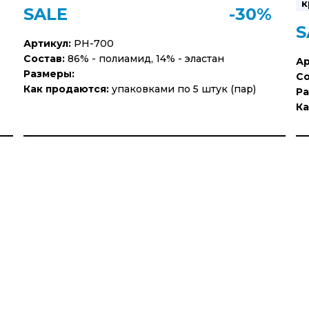
к
SALE
-30%
S
Артикул:
PH-700
Состав:
86% - полиамид, 14% - эластан
Ар
Размеры:
Со
Как продаются:
упаковками по 5 штук (пар)
Ра
Ка