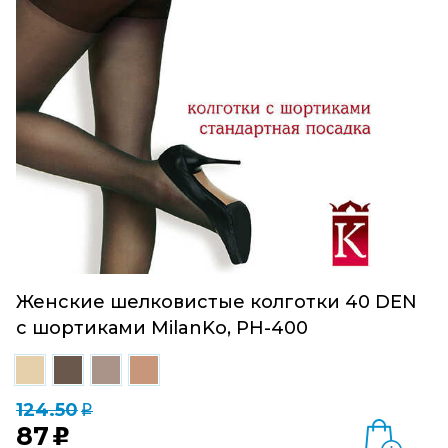
Женские шелковистые колготки 40 DEN
с шортиками MilanKo, PH-400
124.50
q
87
u