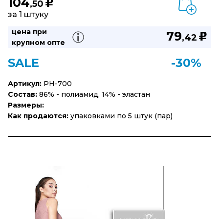
104
u
,50
за 1 штуку
цена при
79
u
,42
крупном опте
SALE
-30%
Артикул:
PH-700
Состав:
86% - полиамид, 14% - эластан
Размеры:
Как продаются:
упаковками по 5 штук (пар)