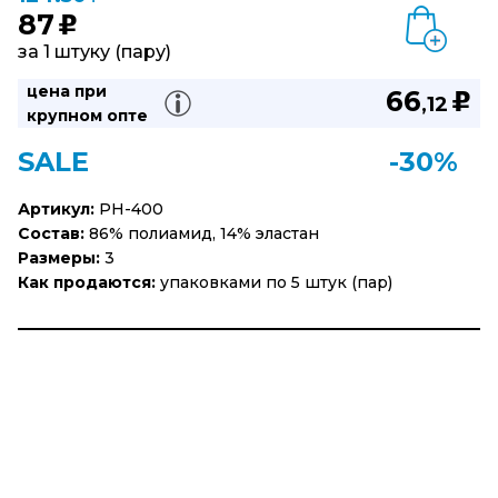
87
u
за 1 штуку (пару)
цена при
66
u
,12
крупном опте
SALE
-30%
Артикул:
PH-400
Состав:
86% полиамид, 14% эластан
Размеры:
3
Как продаются:
упаковками по 5 штук (пар)