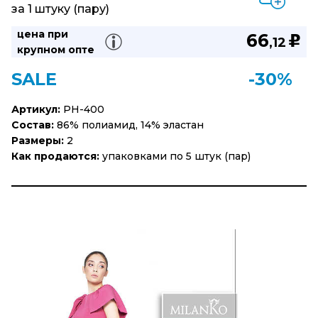
за 1 штуку (пару)
цена при
66
u
,12
крупном опте
SALE
-30%
Артикул:
PH-400
Состав:
86% полиамид, 14% эластан
Размеры:
2
Как продаются:
упаковками по 5 штук (пар)