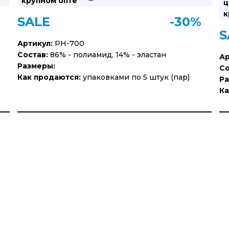
крупном опте
ц
к
SALE
-30%
S
Артикул:
PH-700
Состав:
86% - полиамид, 14% - эластан
Ар
Размеры:
Со
Как продаются:
упаковками по 5 штук (пар)
Ра
Ка