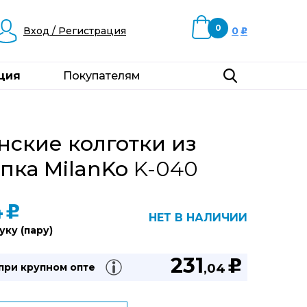
0
Вход / Регистрация
0
u
ция
Покупателям
ские колготки из
пка MilanKo
K-040
4
u
НЕТ В НАЛИЧИИ
уку (пару)
231
u
 при
крупном опте
,04