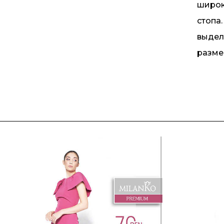
широк
стопа.
выдел
разме