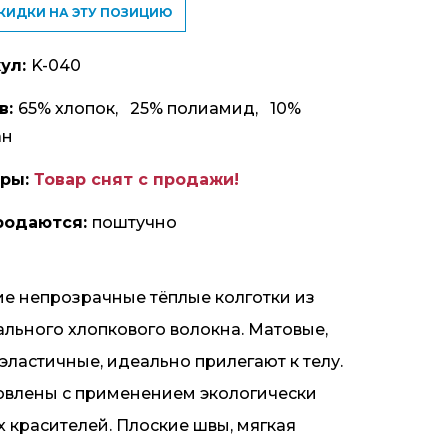
СКИДКИ НА ЭТУ ПОЗИЦИЮ
ул:
K-040
в:
65% хлопок, 25% полиамид, 10%
ан
еры:
Товар снят с продажи!
родаются:
поштучно
ие непрозрачные тёплые колготки из
ального хлопкового волокна. Матовые,
эластичные, идеально прилегают к телу.
овлены с применением экологически
х красителей. Плоские швы, мягкая