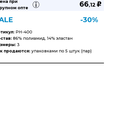
ена при
66
u
,12
рупном опте
ALE
-30%
тикул:
PH-400
став:
86% полиамид, 14% эластан
змеры:
3
к продаются:
упаковками по 5 штук (пар)