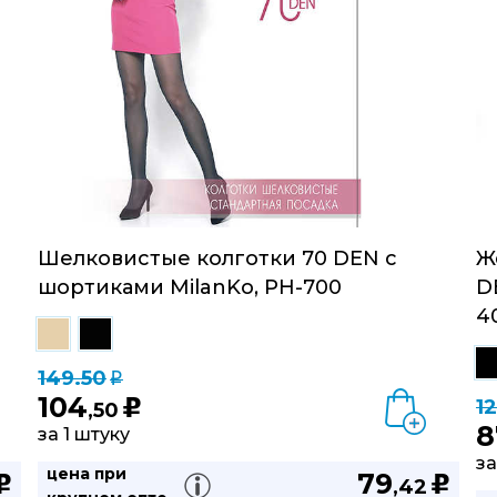
Шелковистые колготки 70 DEN с
Ж
шортиками MilanKo, PH-700
D
4
149.50
q
104
1
u
,50
8
за 1 штуку
за
цена при
79
u
u
,42