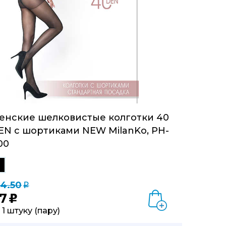
енские шелковистые колготки 40
EN с шортиками NEW MilanKo, PH-
00
24.50
q
7
u
 1 штуку (пару)