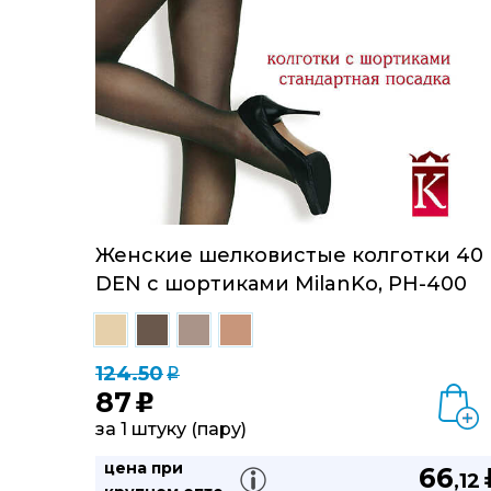
Женские шелковистые колготки 40
DEN с шортиками MilanKo, PH-400
124.50
q
87
u
за 1 штуку (пару)
цена при
66
,12