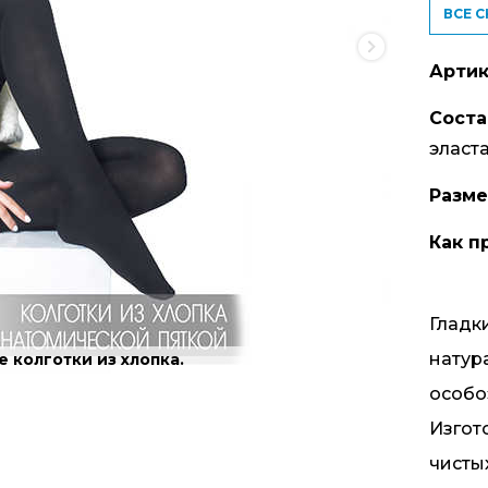
ВСЕ 
Артик
Соста
эласт
Разм
Как п
Гладк
натур
 колготки из хлопка.
особо
Изгот
чисты