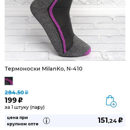
Термоноски MilanKo, N-410
284.50
q
199
u
за 1 штуку (пару)
цена при
151
u
,24
крупном опте