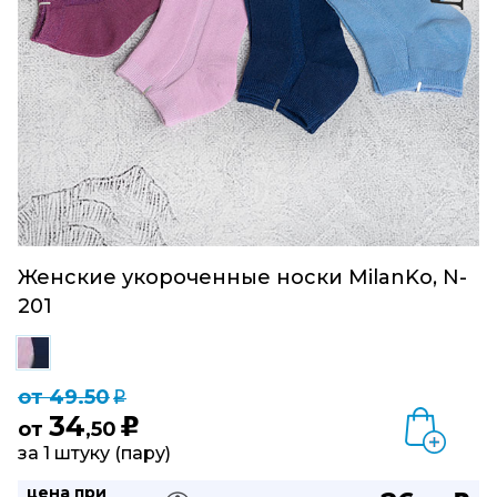
Женские укороченные носки MilanKo, N-
201
от 49.50
q
34
u
от
,50
за 1 штуку (пару)
цена при