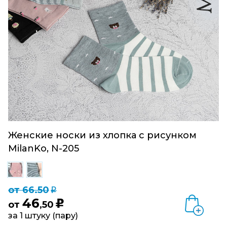
Женские носки из хлопка с рисунком
MilanKo, N-205
от 66.50
q
46
u
от
,50
за 1 штуку (пару)