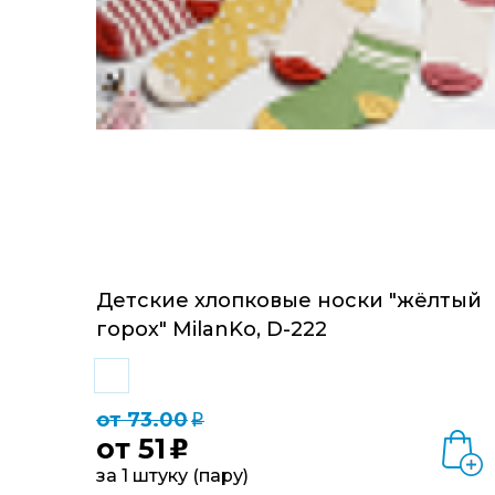
Детские хлопковые носки "жёлтый
горох" MilanKo, D-222
от 73.00
q
от
51
u
за 1 штуку (пару)