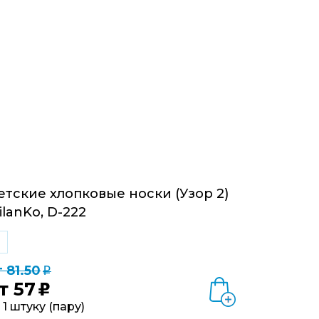
етские хлопковые носки (Узор 2)
ilanKo, D-222
 81.50
q
т
57
u
 1 штуку (пару)