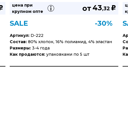
цена при
ц
43
от
u
u
,32
крупном опте
к
SALE
-30%
S
Артикул:
D-222
Ар
Состав:
80% хлопок, 16% полиамид, 4% эластан
Со
Размеры:
3-4 года
Ра
Как продаются:
упаковками по 5 шт
Ка