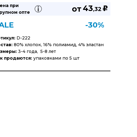
ена при
43
от
u
,32
рупном опте
ALE
-30%
тикул:
D-222
став:
80% хлопок, 16% полиамид, 4% эластан
змеры:
3-4 года, 5-8 лет
к продаются:
упаковками по 5 шт