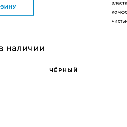
эласт
РЗИНУ
комфо
чисты
в наличии
ЧЁРНЫЙ