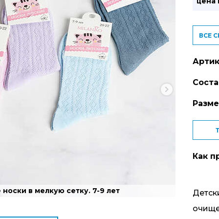
цена
ВСЕ 
Артик
Соста
Разм
Как п
носки в мелкую сетку. 7-9 лет
Детск
очище