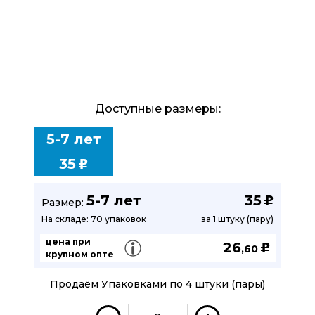
Доступные размеры:
5-7 лет
35
u
5-7 лет
35
u
Размер:
На складе: 70 упаковок
за 1 штуку (пару)
цена при
26
u
,60
крупном опте
Продаём Упаковками по 4 штуки (пары)