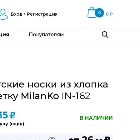
0
Вход / Регистрация
0
u
ция
Покупателям
ские носки из хлопка
етку MilanKo
IN-162
35
u
В НАЛИЧИИ
уку (пару)
26