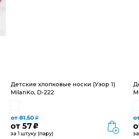
Детские хлопковые носки (Узор 1)
Д
MilanKo, D-222
M
от 81.50
от
q
от
57
о
u
за 1 штуку (пару)
за