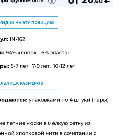
от
u
 при
крупном опте
,60
СКИДКИ НА ЭТУ ПОЗИЦИЮ
ул:
IN-162
в:
94% хлопок, 6% эластан
еры:
5-7 лет, 7-9 лет, 10-12 лет
ТАБЛИЦА РАЗМЕРОВ
родаются:
упаковками по 4 штуки (пары)
ие летние носки в мелкую сетку из
нной хлопковой нити в сочетании с