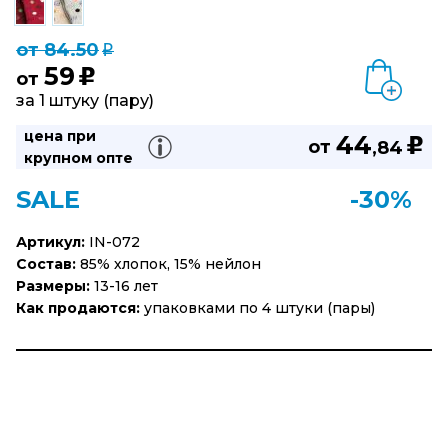
от 84.50
q
59
u
от
за 1 штуку (пару)
цена при
44
u
от
,84
крупном опте
SALE
-30%
Артикул:
IN-072
Состав:
85% хлопок, 15% нейлон
Размеры:
13-16 лет
Как продаются:
упаковками по 4 штуки (пары)