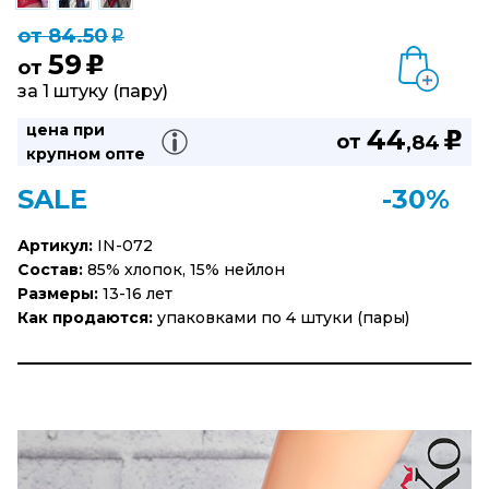
от 84.50
q
59
u
от
за 1 штуку (пару)
цена при
44
u
от
,84
крупном опте
SALE
-30%
Артикул:
IN-072
Состав:
85% хлопок, 15% нейлон
Размеры:
13-16 лет
Как продаются:
упаковками по 4 штуки (пары)