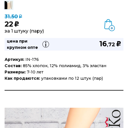
31.50
q
22
u
за 1 штуку (пару)
цена при
16
u
,72
крупном опте
Артикул:
IN-176
Состав:
85% хлопок, 12% полиамид, 3% эластан
Размеры:
7-10 лет
Как продаются:
упаковками по 12 штук (пар)