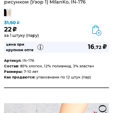
рисунком (Узор 1) MilanKo, IN-176
31.50
q
22
u
за 1 штуку (пару)
цена при
16
u
,72
крупном опте
Артикул:
IN-176
Состав:
85% хлопок, 12% полиамид, 3% эластан
Размеры:
7-10 лет
Как продаются:
упаковками по 12 штук (пар)