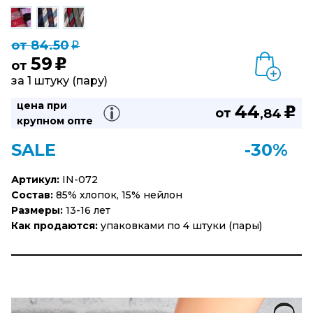
от 84.50
q
59
u
от
за 1 штуку (пару)
цена при
44
u
от
,84
крупном опте
SALE
-30%
Артикул:
IN-072
Состав:
85% хлопок, 15% нейлон
Размеры:
13-16 лет
Как продаются:
упаковками по 4 штуки (пары)