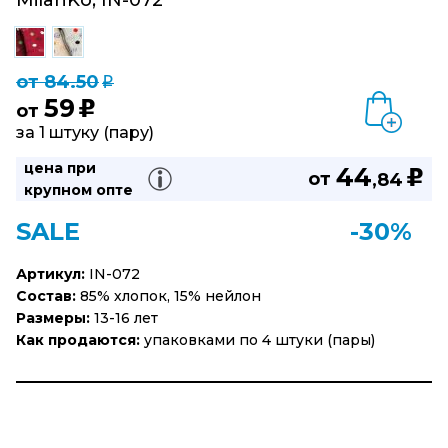
MilanKo, IN-072
от 84.50
q
59
u
от
за 1 штуку (пару)
цена при
44
u
от
,84
крупном опте
SALE
-30%
Артикул:
IN-072
Состав:
85% хлопок, 15% нейлон
Размеры:
13-16 лет
Как продаются:
упаковками по 4 штуки (пары)