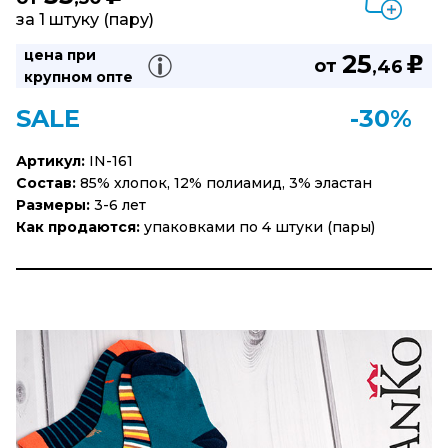
за 1 штуку (пару)
цена при
25
u
от
,46
крупном опте
SALE
-30%
Артикул:
IN-161
Состав:
85% хлопок, 12% полиамид, 3% эластан
Размеры:
3-6 лет
Как продаются:
упаковками по 4 штуки (пары)