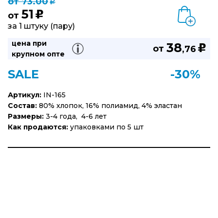
от 73.00
q
51
u
от
за 1 штуку (пару)
цена при
38
u
от
,76
крупном опте
SALE
-30%
Артикул:
IN-165
Состав:
80% хлопок, 16% полиамид, 4% эластан
Размеры:
3-4 года, 4-6 лет
Как продаются:
упаковками по 5 шт