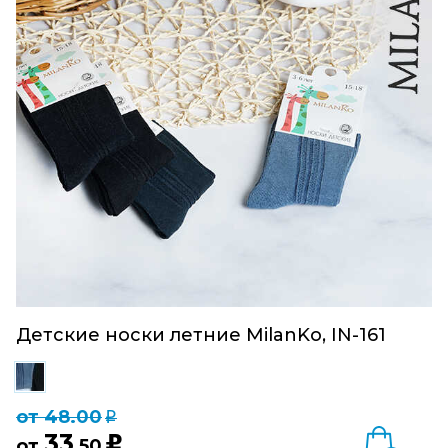
Детские носки летние MilanKo, IN-161
от 48.00
q
33
u
от
,50