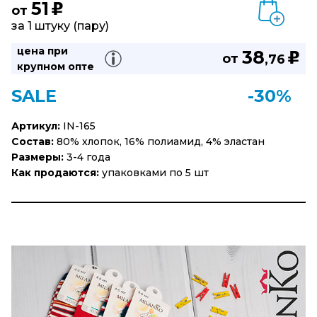
51
u
от
за 1 штуку (пару)
цена при
38
u
от
,76
крупном опте
SALE
-30%
Артикул:
IN-165
Состав:
80% хлопок, 16% полиамид, 4% эластан
Размеры:
3-4 года
Как продаются:
упаковками по 5 шт