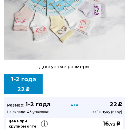
Доступные размеры:
1-2 года
22
u
1-2 года
22
u
Размер:
41
q
На складе: 43 упаковки
за 1 штуку (пару)
цена при
16
u
,72
крупном опте